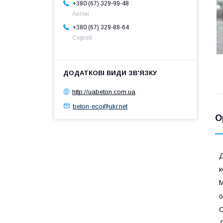
+380 (67) 329-99-48
Антон
+380 (67) 329-88-64
Сергей
http://uabeton.com.ua
beton-eco@ukr.net
О
Д
к
М
о
С