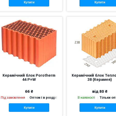
Купити
Купити
Керамічний блок Porotherm
Керамічний блок Тепл
44 P+W
38 (Керамея)
66 ₴
від 80 ₴
Під замовлення
Оптом і в роздріб
В наявності
Тільки о
Купити
Купити