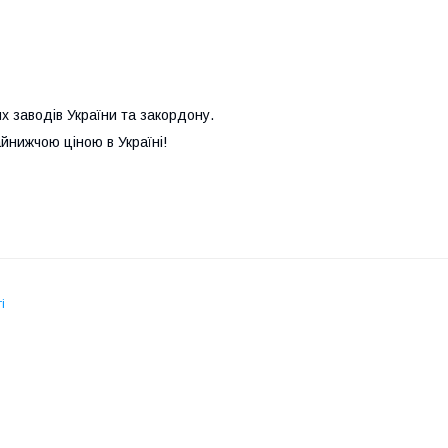
их заводів України та закордону.
йнижчою ціною в Україні!
і