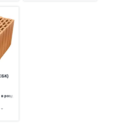
СБК)
 в роздріб