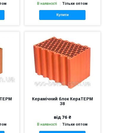
птом
В наявності
Тільки оптом
Купити
аТЕРМ
Керамічний блок КераТЕРМ
38
від 76 ₴
птом
В наявності
Тільки оптом