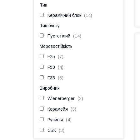
Тип
Керамічний блок
14
Тип блоку
Пустотілий
14
Морозостійкість
F25
7
F50
4
F35
3
Виробник
Wienerberger
3
Керамейя
3
Русинія
4
СБК
3