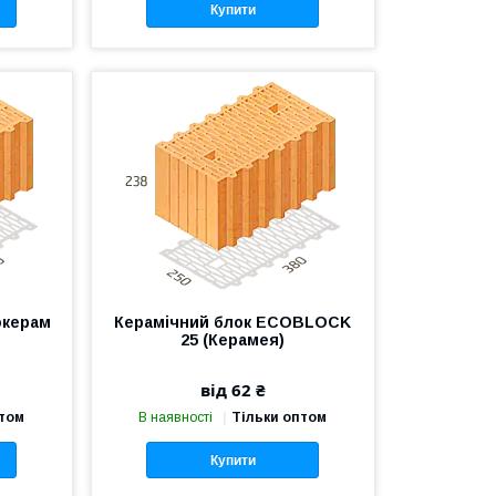
Купити
окерам
Керамічний блок ECOBLOCK
25 (Керамея)
від 62 ₴
птом
В наявності
Тільки оптом
Купити