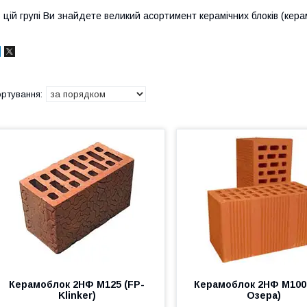
 цій групі Ви знайдете великий асортимент керамічних блоків (керам
Керамоблок 2НФ М125 (FP-
Керамоблок 2НФ М100
Klinker)
Озера)