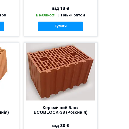
від 13 ₴
птом
В наявності
Тільки оптом
Купити
Керамічний блок
нія)
ECOBLOCK-38 (Розсинія)
від 80 ₴