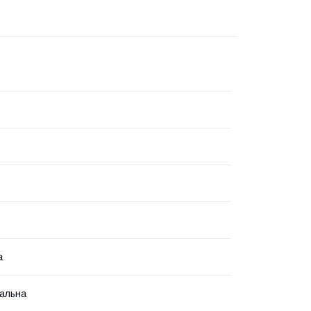
а
альна