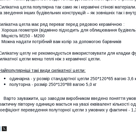
илікатна цегла популярна так само як і керамічні стінові матеріал
а зведення інших будівельних конструкцій – як зовнішніх так і внутр
илікатна цегла має ряд переваг перед рядовою керамічною :
 Хороша геометрія (відмінно підходить для облицювання будівель
 Міцність М150 - М200
 Можна надати потрібний вам колір за допомогою барвників
илікатну цеглу не рекомендується використовувати для кладки фу
илікатної цегли менш теплі ніж з керамічної цегли.
Найпопулярніші такі види силікатної цегли:
одинарна - у розмір стандартної цегли 250*120*65 вагою 3,6 к
полуторна - розмір 250*120*88 вагою 5,0 кг
арто зауважити, що заводом виробником введено поняття умовної
актичну півторну одиницю мається на увазі еквівалент кількості 
оефіцієнт переведення полуторної цегли з умовних у фактичні - 1,