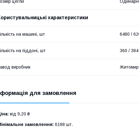
озмір цегли
Одинарн
Користувальницькі характеристики
ількість на машині, шт
6480 / 6
ількість на піддоні, шт
360 / 384
авод виробник
Житомир
нформація для замовлення
іна:
від 9,20 ₴
Мінімальне замовлення:
6188 шт.