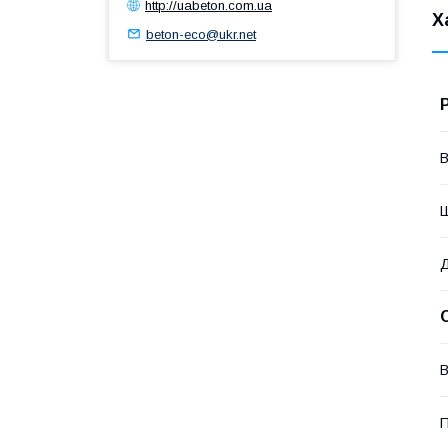
http://uabeton.com.ua
Х
beton-eco@ukr.net
В
В
П