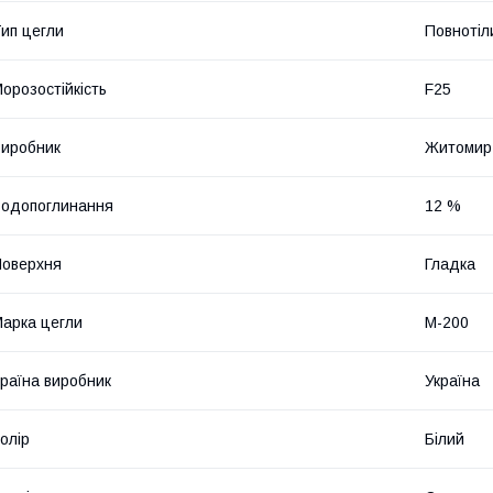
ип цегли
Повнотіл
орозостійкість
F25
иробник
Житомир
одопоглинання
12 %
оверхня
Гладка
арка цегли
М-200
раїна виробник
Україна
олір
Білий