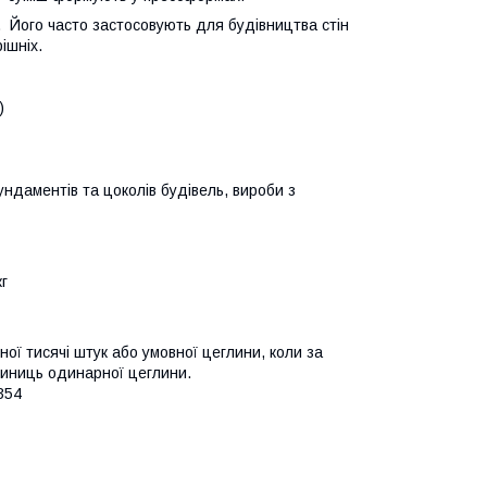
и. Його часто застосовують для будівництва стін
ішніх.
)
ндаментів та цоколів будівель, вироби з
г
 тисячі штук або умовної цеглини, коли за
одиниць одинарної цеглини.
354