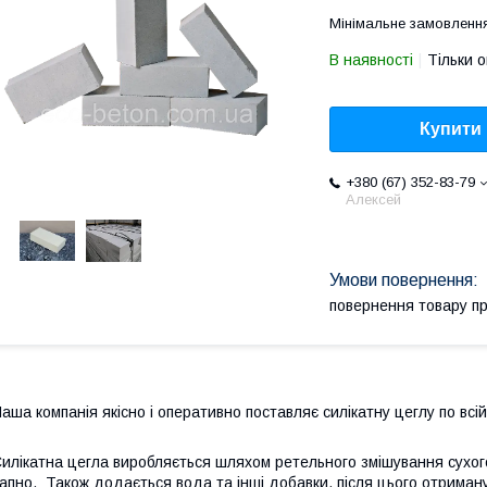
Мінімальне замовленн
В наявності
Тільки 
Купити
+380 (67) 352-83-79
Алексей
повернення товару п
аша компанія якісно і оперативно поставляє силікатну цеглу по всій 
илікатна цегла виробляється шляхом ретельного змішування сухого 
апно. Також додається вода та інші добавки, після цього отрима