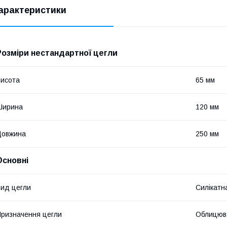
арактеристики
Розміри нестандартної цегли
исота
65 мм
Ширина
120 мм
Довжина
250 мм
Основні
ид цегли
Силікатн
ризначення цегли
Облицюв