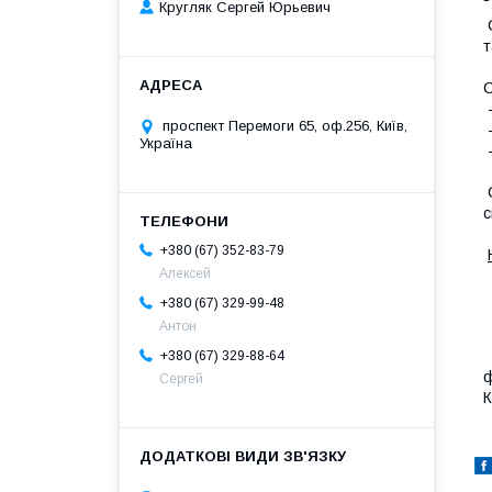
Кругляк Сергей Юрьевич
С
т
С
-
проспект Перемоги 65, оф.256, Київ,
-
Україна
-
С
с
+380 (67) 352-83-79
Алексей
+380 (67) 329-99-48
Антон
В
+380 (67) 329-88-64
ф
Сергей
К