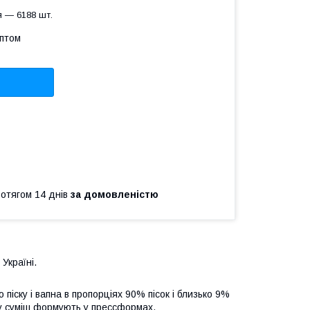
я — 6188 шт.
оптом
ротягом 14 днів
за домовленістю
Україні.
піску і вапна в пропорціях 90% пісок і близько 9%
ну суміш формують у прессформах.