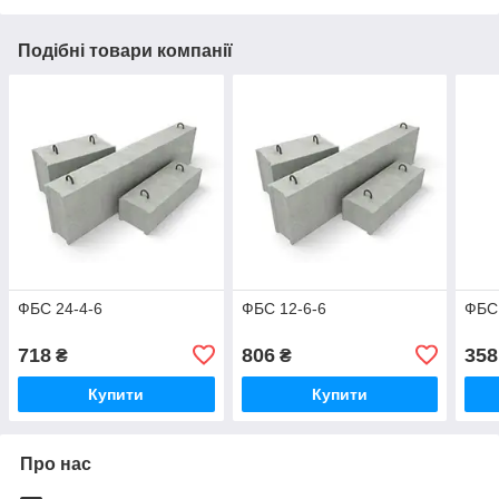
Подібні товари компанії
ФБС 24-4-6
ФБС 12-6-6
ФБС 
718
806
358
₴
₴
Купити
Купити
Про нас