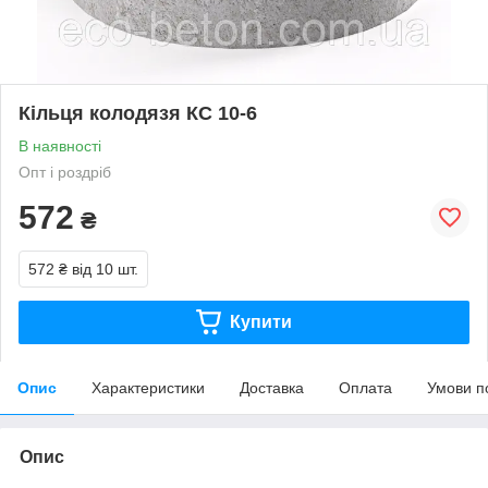
Кільця колодязя КС 10-6
В наявності
Опт і роздріб
572
₴
572 ₴
від 10 шт.
Купити
Опис
Характеристики
Доставка
Оплата
Умови п
Опис