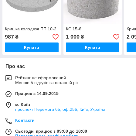
Кришка колодязя ПП 10-2
КС 15-6
Криш
987
1 000
2 0
₴
₴
Купити
Купити
Про нас
Рейтинг не сформований
Менше 5 відгуків за останній рік
Працює з 14.09.2015
м. Київ
проспект Перемоги 65, оф.256, Київ, Україна
Контакти
Сьогодні працює з 09:00 до 18:00