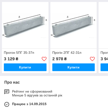
Прогон 5ПГ 35-37п
Прогін 2ПГ 42-31п
Прог
3 129
2 978
3 9
₴
₴
Купити
Купити
Про нас
Рейтинг не сформований
Менше 5 відгуків за останній рік
Працює з 14.09.2015