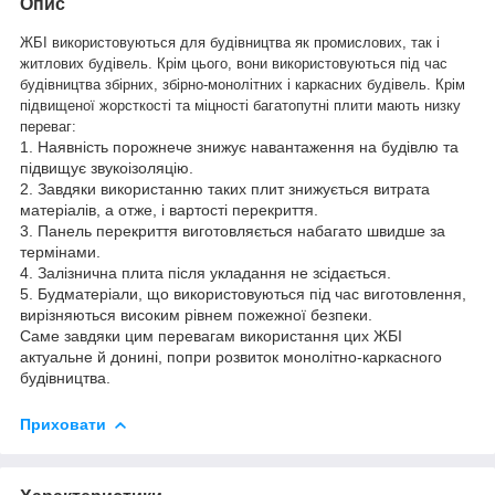
Опис
ЖБІ використовуються для будівництва як промислових, так і
житлових будівель. Крім цього, вони використовуються під час
будівництва збірних, збірно-монолітних і каркасних будівель. Крім
підвищеної жорсткості та міцності багатопутні плити мають низку
переваг:
1. Наявність порожнече знижує навантаження на будівлю та
підвищує звукоізоляцію.
2. Завдяки використанню таких плит знижується витрата
матеріалів, а отже, і вартості перекриття.
3. Панель перекриття виготовляється набагато швидше за
термінами.
4. Залізнична плита після укладання не зсідається.
5. Будматеріали, що використовуються під час виготовлення,
вирізняються високим рівнем пожежної безпеки.
Саме завдяки цим перевагам використання цих ЖБІ
актуальне й донині, попри розвиток монолітно-каркасного
будівництва.
Приховати