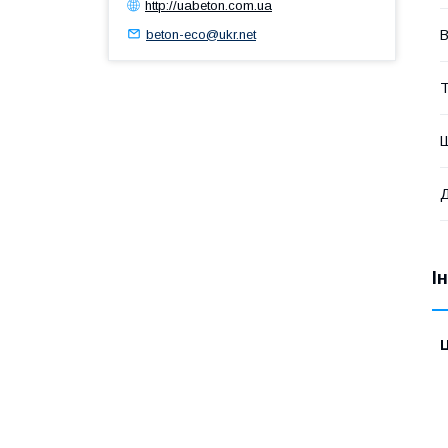
http://uabeton.com.ua
beton-eco@ukr.net
В
Т
І
Ц