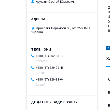
Кругляк Сергей Юрьевич
1
2
3
4
5
С
проспект Перемоги 65, оф.256, Київ,
б
Україна
+380 (67) 352-83-79
Х
Алексей
+380 (67) 329-99-48
Антон
+380 (67) 329-88-64
Сергей
В
В