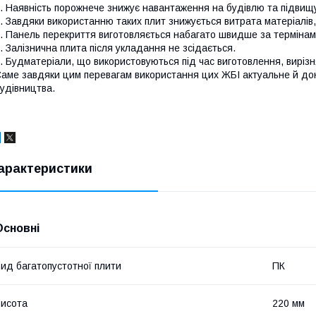
. Наявність порожнече знижує навантаження на будівлю та підвищу
. Завдяки використанню таких плит знижується витрата матеріалів, 
. Панель перекриття виготовляється набагато швидше за термінам
. Залізнична плита після укладання не зсідається.
. Будматеріали, що використовуються під час виготовлення, виріз
аме завдяки цим перевагам використання цих ЖБІ актуальне й дон
удівництва.
арактеристики
Основні
ид багатопустотної плити
ПК
исота
220 мм