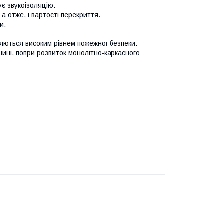
є звукоізоляцію.
а отже, і вартості перекриття.
и.
няються високим рівнем пожежної безпеки.
ині, попри розвиток монолітно-каркасного