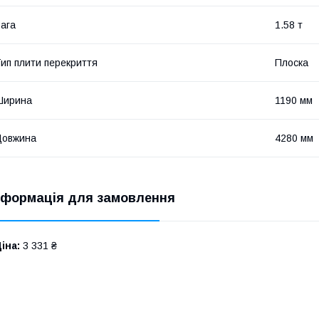
ага
1.58 т
ип плити перекриття
Плоска
Ширина
1190 мм
Довжина
4280 мм
нформація для замовлення
іна:
3 331 ₴