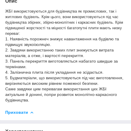
Опис
ЖБІ використовуються для будівництва як промислових, так і
житлових будівель. Крім цього, вони використовуються під час
будівництва збірних, збірно-монолітних і каркасних будівель. Крім
підвищеної жорсткості та міцності багатопутні плити мають низку
переваг:
1. Наявність порожнеч знижує навантаження на будівлю та
підвищує звукоізоляцію.
2. Завдяки використанню таких плит знижується витрата
матеріалів, а отже, і вартості перекриття.
3. Панель перекриття виготовляється набагато швидше за
термінами.
4. Залізнична плита після укладання не зсідається.
5. Будматеріали, що використовуються під час виготовлення,
вирізняються високим рівнем пожежної безпеки.
Саме завдяки цим перевагам використання цих ЖБІ
актуальне й донині, попри розвиток монолітно-каркасного
будівництва.
Приховати