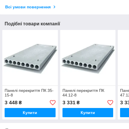
Всі умови повернення
Подібні товари компанії
Панелі перекриття ПК 35-
Панелі перекриття ПК
Пане
15-8
44.12-8
47.1
3 448
3 331
3 3
₴
₴
Купити
Купити