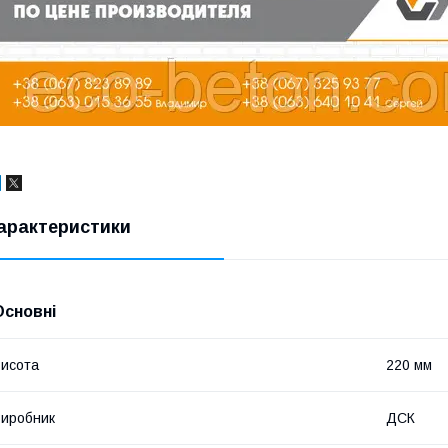
арактеристики
Основні
исота
220 мм
иробник
ДСК