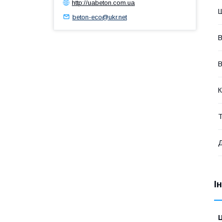
http://uabeton.com.ua
beton-eco@ukr.net
В
В
К
Т
І
Ц