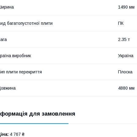
Ширина
1490 мм
ид багатопустотної плити
ПК
ага
2.35 т
раїна виробник
Україна
ип плити перекриття
Плоска
Довжина
4880 мм
нформація для замовлення
іна:
4 767 ₴