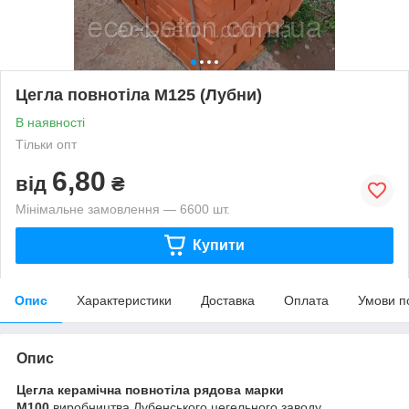
Цегла повнотіла М125 (Лубни)
В наявності
Тільки опт
6,80
від
₴
Мінімальне замовлення — 6600 шт.
Купити
Опис
Характеристики
Доставка
Оплата
Умови п
Опис
Цегла керамічна повнотіла рядова марки
М100
виробництва Лубенського цегельного заводу.