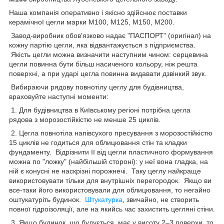
Наша компанія оперативно і якісно здійснює поставки
керамічної цегли марки М100, М125, М150, М200.
Завод-виробник обов'язково надає "ПАСПОРТ" (оригінал) на
кожну партію цегли, яка відвантажується з підприємства.
Якість цегли можна визначити наступним чином: серцевина
цегли повинна бути більш насиченого кольору, ніж решта
поверхні, а при ударі цегла повинна видавати дзвінкий звук.
Вибираючи рядову повнотілу цеглу для будівництва,
враховуйте наступні моменти:
1. Для будівництва в Київському регіоні потрібна цегла
рядова з морозостійкістю не менше 25 циклів.
2. Цегла повнотіла напівсухого пресування з морозостійкістю
15 циклів не годиться для облицювання стін та кладки
фундаменту. Відрізнити її від цегли пластичного формування
можна по "ложку" (найбільшій стороні): у неї вона гладка, на
ній є конусні не наскрізні порожнечі. Таку цеглу найкраще
використовувати тільки для внутрішніх перегородок. Якщо ви
все-таки його використовували для облицювання, то негайно
оштукатуріть будинок.
Штукатурка
, звичайно, не створить
повної гідроізоляції, але на якийсь час захистить цегляні стіни.
3. Якщо будинок, що будується, має у висоту 2–3 поверхи, то