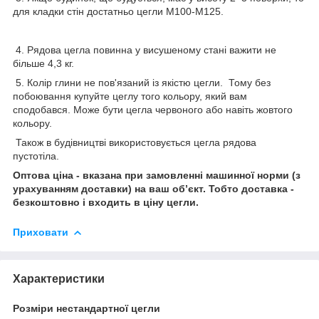
для кладки стін достатньо цегли М100-М125.
4. Рядова цегла повинна у висушеному стані важити не
більше 4,3 кг.
5. Колір глини не пов'язаний із якістю цегли. Тому без
побоювання купуйте цеглу того кольору, який вам
сподобався. Може бути цегла червоного або навіть жовтого
кольору.
Також в будівництві використовується цегла рядова
пустотіла.
Оптова ціна - вказана при замовленні машинної норми (з
урахуванням доставки) на ваш об’єкт. Тобто доставка -
безкоштовно і входить в ціну цегли.
Приховати
Характеристики
Розміри нестандартної цегли