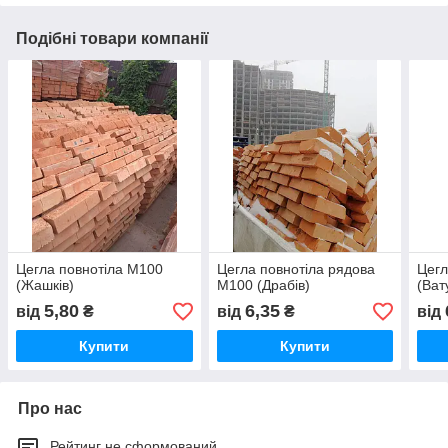
Подібні товари компанії
Цегла повнотіла М100
Цегла повнотіла рядова
Цегл
(Жашків)
М100 (Драбів)
(Ват
5,80
6,35
від
₴
від
₴
від
Купити
Купити
Про нас
Рейтинг не сформований