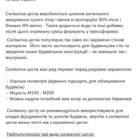
Силікатна цегла виробляється шляхом ретельного
змішування сухого піску і вапна в пропорціях 90% пісок і
близько 9% вапно. Також додається вода та інші добавки,
після цього отриману суміш формують у прессформах.
Силікатна цегла популярна так само як і керамічні стінові
матеріали. Його часто застосовують для будівництва стін та
зведення інших будівельних конструкцій – як зовнішніх так і
внутрішніх.
Силікатна цегла має ряд переваг перед рядовою керамічною
:
- Хороша геометрія (відмінно підходить для облицювання
будівель)
- Міцність М150 - М200
- Можна надати потрібний вам колір за допомогою барвників
Силікатну цеглу не рекомендується використовувати для
кладки фундаментів та цоколів будівель, вироби з силікатної
цегли менш теплі ніж з керамічної цегли.
Найпопулярніші такі види силікатної цегли: