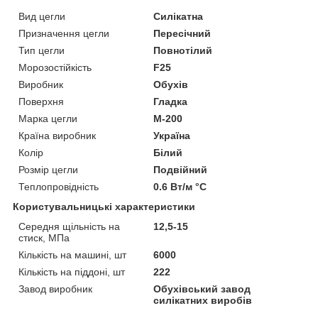
Вид цегли
Силікатна
Призначення цегли
Пересічний
Тип цегли
Повнотілий
Морозостійкість
F25
Виробник
Обухів
Поверхня
Гладка
Марка цегли
М-200
Країна виробник
Україна
Колір
Білий
Розмір цегли
Подвійний
Теплопровідність
0.6 Вт/м °С
Користувальницькі характеристики
Середня щільність на
12,5-15
стиск, МПа
Кількість на машині, шт
6000
Кількість на піддоні, шт
222
Завод виробник
Обухівський завод
силікатних виробів