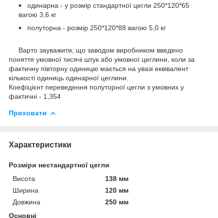
одинарна - у розмір стандартної цегли 250*120*65
вагою 3,6 кг
полуторна - розмір 250*120*88 вагою 5,0 кг
Варто зауважити, що заводом виробником введено
поняття умовної тисячі штук або умовної цеглини, коли за
фактичну півторну одиницю мається на увазі еквівалент
кількості одиниць одинарної цеглини.
Коефіцієнт переведення полуторної цегли з умовних у
фактичні - 1,354
Приховати
Характеристики
Розміри нестандартної цегли
Висота
138 мм
Ширина
120 мм
Довжина
250 мм
Основні