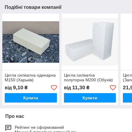
Подібні товари компанії
Цегла силікатна одинарна
Цегла силікатна
Цегл
М150 (Харьків)
полуторна М200 (Обухів)
(Зап
9,10
11,30
21,
від
₴
від
₴
Купити
Купити
Про нас
Рейтинг не сформований