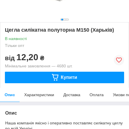
Цегла силікатна полуторна М150 (Харьків)
В наявності
Тільки опт
12,20
від
₴
Мінімальне замовлення — 4680 шт.
Купити
Опис
Характеристики
Доставка
Оплата
Умови п
Опис
Наша компанія якісно і оперативно поставляє силікатну цеглу
по всій Україні.