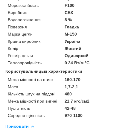
Морозостійкість
F100
Виробник
СБК
Водопоглинання
8 %
Поверхня
Гладка
Марка цегли
М-150
Країна виробник
Україна
Колір
Жовтий
Розмір цегли
Одинарний
Теплопровідність
0.34 Вт/м °С
Користувальницькі характеристики
Межа міцності на стиск
160-170
Маса
1,7-2,1
Кількість штук на піддоні
480
Межа міцності при вигині
21.7 кгс/см2
Пустотність
42-48
Середня щільність
970-1100
Приховати