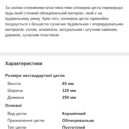
За своїми споживчими властивостями клінкерна цегла перевершує
будь-який стіновий облицювальний матеріал, який є на
будівельному ринку. Крім того, клінкерна цегла гармонійно
поєднується з більшістю сучасних будівельних і опоряджувальних
матеріалів: склом, алюмінієм, натуральним і штучним каменем,
деревом, сучасним пластиком.
Характеристики
Розміри нестандартної цегли
Висота
65 мм
Ширина
120 мм
Довжина
250 мм
Основні
Вид цегли
Керамічний
Призначення цегли
Облицювальна
Тип цегли
Пустотілий