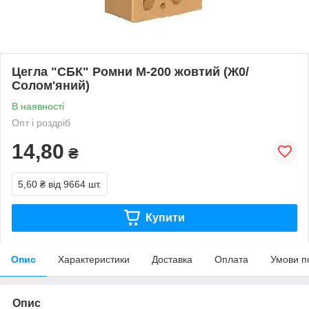
Цегла "СБК" Ромни М-200 жовтий (Ж0/
Солом'яний)
В наявності
Опт і роздріб
14,80
₴
5,60 ₴
від 9664 шт.
Купити
Опис
Характеристики
Доставка
Оплата
Умови п
Опис