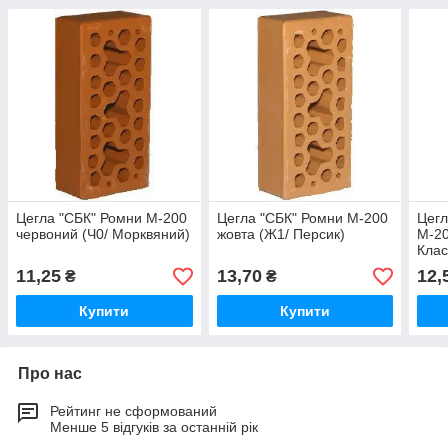
Цегла "СБК" Ромни М-200
Цегла "СБК" Ромни М-200
Цегл
червоний (Ч0/ Морквяний)
жовта (Ж1/ Персик)
М-20
Клас
11,25
13,70
12,
₴
₴
Купити
Купити
Про нас
Рейтинг не сформований
Менше 5 відгуків за останній рік