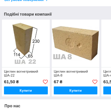
Подібні товари компанії
Цеглин вогнетривкий
Цеглин вогнетривкий
Цегл
ША-22
ША-8
ША-
61,50
67
61,
₴
₴
Купити
Купити
Про нас