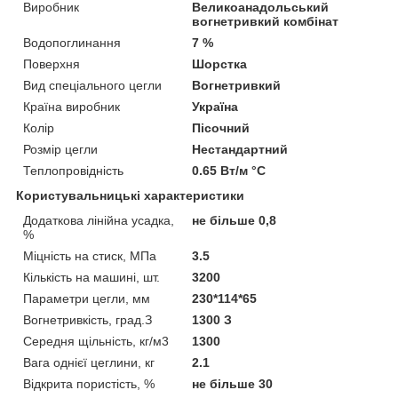
Виробник
Великоанадольський
вогнетривкий комбінат
Водопоглинання
7 %
Поверхня
Шорстка
Вид спеціального цегли
Вогнетривкий
Країна виробник
Україна
Колір
Пісочний
Розмір цегли
Нестандартний
Теплопровідність
0.65 Вт/м °С
Користувальницькі характеристики
Додаткова лінійна усадка,
не більше 0,8
%
Міцність на стиск, МПа
3.5
Кількість на машині, шт.
3200
Параметри цегли, мм
230*114*65
Вогнетривкість, град.З
1300 З
Середня щільність, кг/м3
1300
Вага однієї цеглини, кг
2.1
Відкрита пористість, %
не більше 30