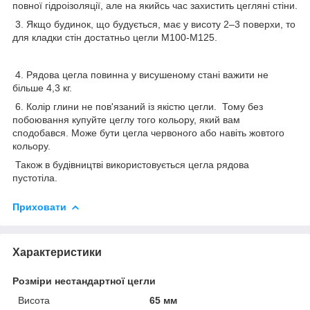
повної гідроізоляції, але на якийсь час захистить цегляні стіни.
3. Якщо будинок, що будується, має у висоту 2–3 поверхи, то
для кладки стін достатньо цегли М100-М125.
4. Рядова цегла повинна у висушеному стані важити не
більше 4,3 кг.
6. Колір глини не пов'язаний із якістю цегли. Тому без
побоювання купуйте цеглу того кольору, який вам
сподобався. Може бути цегла червоного або навіть жовтого
кольору.
Також в будівництві використовується цегла рядова
пустотіла.
Приховати
Характеристики
Розміри нестандартної цегли
Висота
65 мм