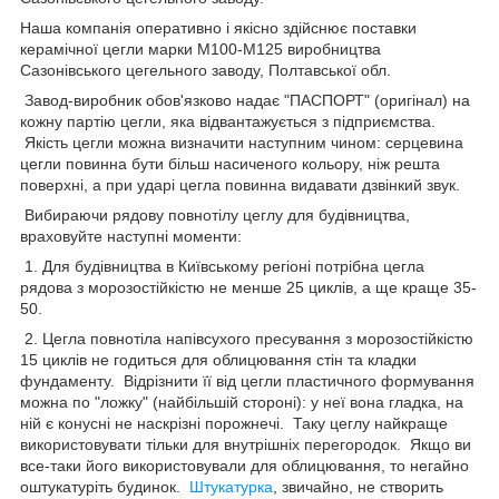
Наша компанія оперативно і якісно здійснює поставки
керамічної цегли марки М100-М125 виробництва
Сазонівського цегельного заводу, Полтавської обл.
Завод-виробник обов'язково надає "ПАСПОРТ" (оригінал) на
кожну партію цегли, яка відвантажується з підприємства.
Якість цегли можна визначити наступним чином: серцевина
цегли повинна бути більш насиченого кольору, ніж решта
поверхні, а при ударі цегла повинна видавати дзвінкий звук.
Вибираючи рядову повнотілу цеглу для будівництва,
враховуйте наступні моменти:
1. Для будівництва в Київському регіоні потрібна цегла
рядова з морозостійкістю не менше 25 циклів, а ще краще 35-
50.
2. Цегла повнотіла напівсухого пресування з морозостійкістю
15 циклів не годиться для облицювання стін та кладки
фундаменту. Відрізнити її від цегли пластичного формування
можна по "ложку" (найбільшій стороні): у неї вона гладка, на
ній є конусні не наскрізні порожнечі. Таку цеглу найкраще
використовувати тільки для внутрішніх перегородок. Якщо ви
все-таки його використовували для облицювання, то негайно
оштукатуріть будинок.
Штукатурка
, звичайно, не створить