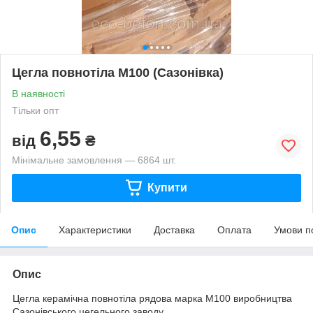
Цегла повнотіла М100 (Сазонівка)
В наявності
Тільки опт
6,55
від
₴
Мінімальне замовлення — 6864 шт.
Купити
Опис
Характеристики
Доставка
Оплата
Умови п
Опис
Цегла керамічна повнотіла рядова марка М100 виробництва
Сазонівського цегельного заводу.