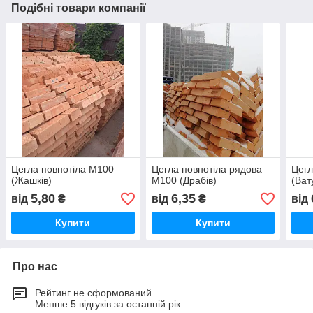
Подібні товари компанії
Цегла повнотіла М100
Цегла повнотіла рядова
Цегл
(Жашків)
М100 (Драбів)
(Ват
5,80
6,35
від
₴
від
₴
від
Купити
Купити
Про нас
Рейтинг не сформований
Менше 5 відгуків за останній рік