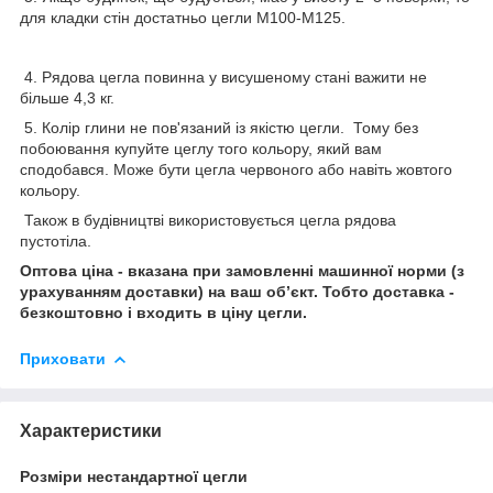
для кладки стін достатньо цегли М100-М125.
4. Рядова цегла повинна у висушеному стані важити не
більше 4,3 кг.
5. Колір глини не пов'язаний із якістю цегли. Тому без
побоювання купуйте цеглу того кольору, який вам
сподобався. Може бути цегла червоного або навіть жовтого
кольору.
Також в будівництві використовується цегла рядова
пустотіла.
Оптова ціна - вказана при замовленні машинної норми (з
урахуванням доставки) на ваш об’єкт. Тобто доставка -
безкоштовно і входить в ціну цегли.
Приховати
Характеристики
Розміри нестандартної цегли