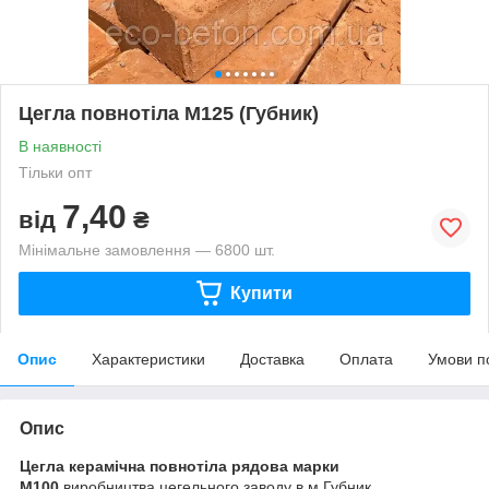
Цегла повнотіла М125 (Губник)
В наявності
Тільки опт
7,40
від
₴
Мінімальне замовлення — 6800 шт.
Купити
Опис
Характеристики
Доставка
Оплата
Умови п
Опис
Цегла керамічна повнотіла рядова марки
М100
виробництва цегельного заводу в м.Губник.