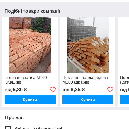
Подібні товари компанії
Цегла повнотіла М100
Цегла повнотіла рядова
Цегл
(Жашків)
М100 (Драбів)
(Ват
5,80
6,35
від
₴
від
₴
від
Купити
Купити
Про нас
Рейтинг не сформований