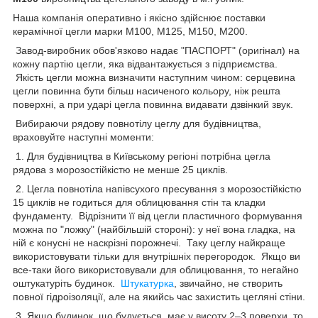
Наша компанія оперативно і якісно здійснює поставки
керамічної цегли марки М100, М125, М150, М200.
Завод-виробник обов'язково надає "ПАСПОРТ" (оригінал) на
кожну партію цегли, яка відвантажується з підприємства.
Якість цегли можна визначити наступним чином: серцевина
цегли повинна бути більш насиченого кольору, ніж решта
поверхні, а при ударі цегла повинна видавати дзвінкий звук.
Вибираючи рядову повнотілу цеглу для будівництва,
враховуйте наступні моменти:
1. Для будівництва в Київському регіоні потрібна цегла
рядова з морозостійкістю не менше 25 циклів.
2. Цегла повнотіла напівсухого пресування з морозостійкістю
15 циклів не годиться для облицювання стін та кладки
фундаменту. Відрізнити її від цегли пластичного формування
можна по "ложку" (найбільшій стороні): у неї вона гладка, на
ній є конусні не наскрізні порожнечі. Таку цеглу найкраще
використовувати тільки для внутрішніх перегородок. Якщо ви
все-таки його використовували для облицювання, то негайно
оштукатуріть будинок.
Штукатурка
, звичайно, не створить
повної гідроізоляції, але на якийсь час захистить цегляні стіни.
3. Якщо будинок, що будується, має у висоту 2–3 поверхи, то