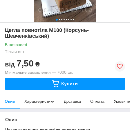
Цегла повнотіла М100 (Корсунь-
Шевченківський)
В наявності
Тільки опт
7,50
від
₴
Мінімальне замовлення — 7000 шт.
Купити
Опис
Характеристики
Доставка
Оплата
Умови п
Опис
Цегла керамічна повнотіла рядова марки