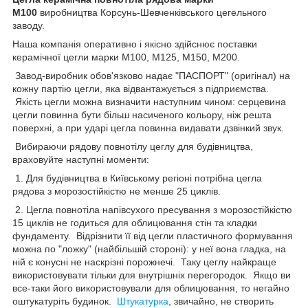
М100
виробництва Корсунь-Шевченківського цегельного
заводу.
Наша компанія оперативно і якісно здійснює поставки
керамічної цегли марки М100, М125, М150, М200.
Завод-виробник обов'язково надає "ПАСПОРТ" (оригінал) на
кожну партію цегли, яка відвантажується з підприємства.
Якість цегли можна визначити наступним чином: серцевина
цегли повинна бути більш насиченого кольору, ніж решта
поверхні, а при ударі цегла повинна видавати дзвінкий звук.
Вибираючи рядову повнотілу цеглу для будівництва,
враховуйте наступні моменти:
1. Для будівництва в Київському регіоні потрібна цегла
рядова з морозостійкістю не менше 25 циклів.
2. Цегла повнотіла напівсухого пресування з морозостійкістю
15 циклів не годиться для облицювання стін та кладки
фундаменту. Відрізнити її від цегли пластичного формування
можна по "ложку" (найбільшій стороні): у неї вона гладка, на
ній є конусні не наскрізні порожнечі. Таку цеглу найкраще
використовувати тільки для внутрішніх перегородок. Якщо ви
все-таки його використовували для облицювання, то негайно
оштукатуріть будинок.
Штукатурка
, звичайно, не створить