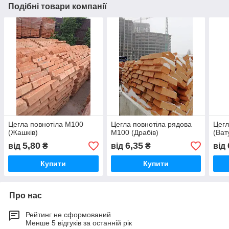
Подібні товари компанії
Цегла повнотіла М100
Цегла повнотіла рядова
Цегл
(Жашків)
М100 (Драбів)
(Ват
5,80
6,35
від
₴
від
₴
від
Купити
Купити
Про нас
Рейтинг не сформований
Менше 5 відгуків за останній рік