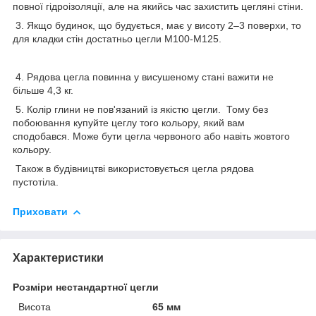
повної гідроізоляції, але на якийсь час захистить цегляні стіни.
3. Якщо будинок, що будується, має у висоту 2–3 поверхи, то
для кладки стін достатньо цегли М100-М125.
4. Рядова цегла повинна у висушеному стані важити не
більше 4,3 кг.
5. Колір глини не пов'язаний із якістю цегли. Тому без
побоювання купуйте цеглу того кольору, який вам
сподобався. Може бути цегла червоного або навіть жовтого
кольору.
Також в будівництві використовується цегла рядова
пустотіла.
Приховати
Характеристики
Розміри нестандартної цегли
Висота
65 мм