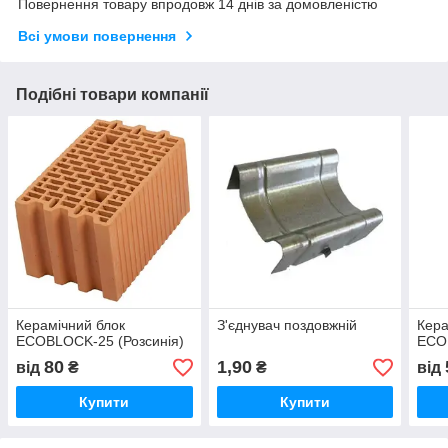
Повернення товару впродовж 14 днів за домовленістю
Всі умови повернення
Подібні товари компанії
Керамічний блок
З'єднувач поздовжній
Кера
ECOBLOCK-25 (Розсинія)
ECOB
80
1,90
від
₴
₴
від
Купити
Купити