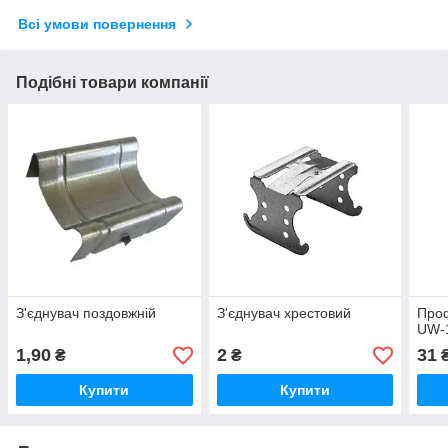
Всі умови повернення
Подібні товари компанії
З'єднувач поздовжній
З'єднувач хрестовий
Проф
UW-1
1,90
2
31
₴
₴
Купити
Купити