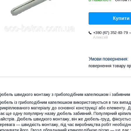
Купити
+380 (67) 352-83-79
Алексей
повернення товару п
юбель швидкого монтажу з грибоподібним капелюшком і забивним
юбель із грибоподібним капелюшком використовується в тих випад
рикріплюваного матеріалу до основної конструкції або елементу. 
ає ще одну популярну назву дюбель забивний. Популярний кріпиль
айстрів. Дюбель швидкого монтажу, він же дюбель-груд, фіксуєтьс
еревага — швидкість монтажу, під час виробництва робіт необхід
кручувати його. Гвозд обладнаний клиноподібною різзю — це дає 