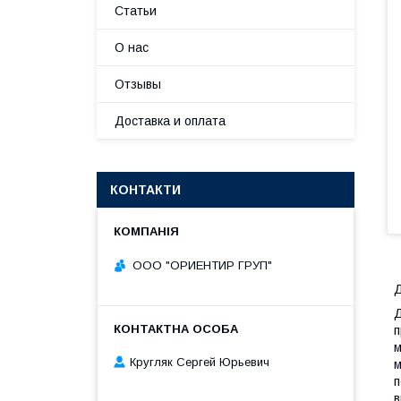
Статьи
О нас
Отзывы
Доставка и оплата
КОНТАКТИ
ООО "ОРИЕНТИР ГРУП"
Д
Д
п
м
Кругляк Сергей Юрьевич
м
п
в