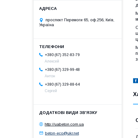
д
М
м
проспект Перемоги 65, оф.256, Київ,
Україна
О
ш
ц
М
п
+380 (67) 352-83-79
з
Алексей
+380 (67) 329-99-48
Антон
+380 (67) 329-88-64
Сергей
Х
http://uabeton.com.ua
beton-eco@ukr.net