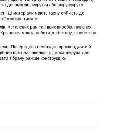
за допомогою викрутки або шурупокрута.
н. Ці матеріали мають гарну стійкість до
итої жовтим цинком.
лів, металевих рам та інших виробів, навісних
ни. Кріплення можна робити до бетону, пінобетону,
белю. Попередньо необхідно просвердлити й
одібний шліц на капелюшці цвяха-шурупа дає
рати зібрану раніше конструкцію.