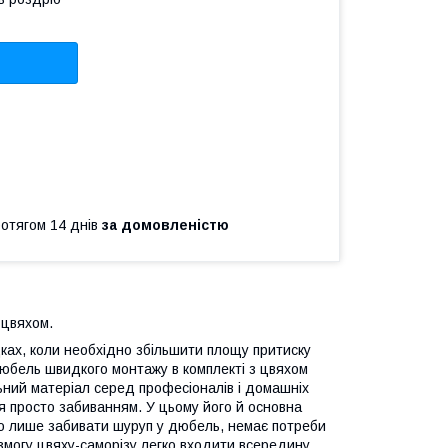
ротягом 14 днів
за домовленістю
 цвяхом.
ках, коли необхідно збільшити площу притиску
Дюбель швидкого монтажу в комплекті з цвяхом
ний матеріал серед професіоналів і домашніх
я просто забиванням. У цьому його й основна
но лише забивати шуруп у дюбель, немає потреби
змогу цвяху-саморізу легко входити всередину