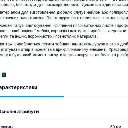
юбелю, без шкоди для полімеру дюбелю. Демонтаж здійснюється 
атеріалом для виготовлення дюбелю слугує нейлон або поліпропіле
еханічних навантажень. Гвозд-шуруп виготовляється зі сталі, покр
сновні галузі застосування: кріплення гіпсокартонних листів і профі
аф і іншої навісної меблів, карнизів і плінтусів, виробів із дереви
егли та інших, порожнистих і повнотілих матеріалів.
онтаж, виробляється легким забиванням цвяха-шурупа в отвір дю
ідготувати отвір в основі та в прикріплюваному елементі. Хрестоп
могу в будь-який момент викрутити цвях-шуруп із дюбелю та розіб
арактеристики
Основні атрибути
Довжина
60 мм