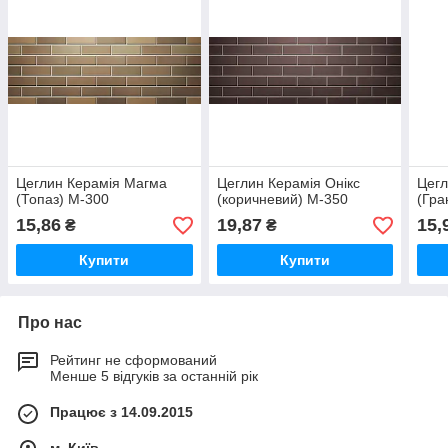
Цеглин Керамія Магма
Цеглин Керамія Онікс
Цегл
(Топаз) М-300
(коричневий) М-350
(Гра
15,86
19,87
15,
₴
₴
Купити
Купити
Про нас
Рейтинг не сформований
Менше 5 відгуків за останній рік
Працює з 14.09.2015