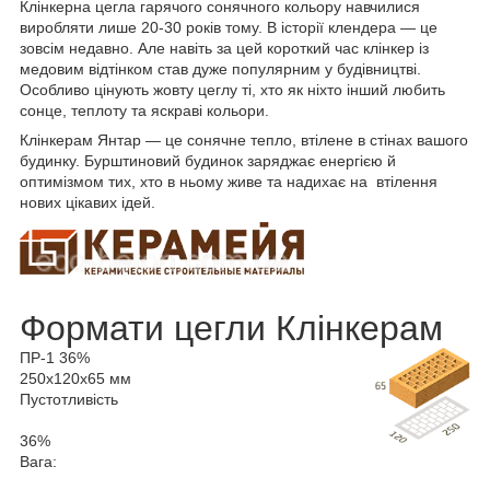
Клінкерна цегла гарячого сонячного кольору навчилися
виробляти лише 20-30 років тому.
В історії клендера — це
зовсім недавно. Але навіть за цей короткий час клінкер із
медовим відтінком став дуже популярним у будівництві.
Особливо цінують жовту цеглу ті, хто як ніхто інший любить
сонце, теплоту та яскраві кольори.
Клінкерам Янтар — це сонячне тепло, втілене в стінах вашого
будинку.
Бурштиновий будинок заряджає енергією й
оптимізмом тих, хто в ньому живе та надихає на втілення
нових цікавих іде
й.
Формати цегли
Клінкерам
ПР-1 36%
250х120х65 мм
Пустотливість
36%
Вага: