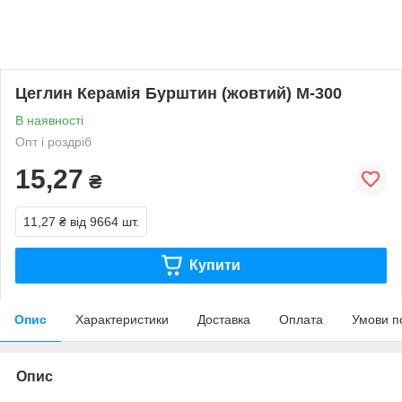
Цеглин Керамія Бурштин (жовтий) М-300
В наявності
Опт і роздріб
15,27
₴
11,27 ₴
від 9664 шт.
Купити
Опис
Характеристики
Доставка
Оплата
Умови п
Опис